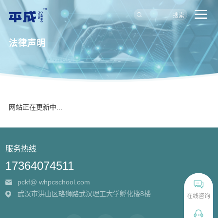
搜索
法律声明
网站正在更新中...
服务热线
17364074511
pckf@ whpcschool.com
武汉市洪山区珞狮路武汉理工大学孵化楼8楼
在线咨询